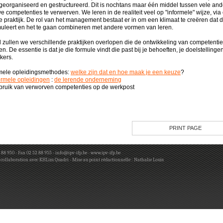
georganiseerd en gestructureerd. Dit is nochtans maar één middel tussen vele an
 competenties te verwerven. We leren in de realiteit veel op "informele" wijze, via
e praktijk. De rol van het management bestaat er in om een klimaat te creëren dat d
muleert en het te gaan combineren met andere vormen van leren.
el zullen we verschillende praktijken overlopen die de ontwikkeling van competenti
n. De essentie is dat je die formule vindt die past bij je behoeften, je doelstellingen
kers.
rmele opleidingsmethodes:
welke zijn dat en hoe maak je een keuze
?
ormele opleidingen
:
de lerende onderneming
ebruik van verworven competenties op de werkpost
PRINT PAGE
 88 950 - Fax 02 52 88 955 -
info@ipv-ifp.be
-
www.ipv-ifp.be
 collaboration avec KHLim Quadri - Mise au point rédactionnelle : Nathalie Louis