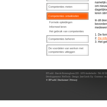
namelijk 
om nieuwe
Competenties meten
dagelijks
leren sti
Competenties ontwikkelen
In dit de
Formele opleidingen
bevordere
Informeel leren
medewer
Het gebruik van competenties
1. De fo
2.
De inf
Competenties beheren
3. Het g
De voordelen van werken met
competenties uitleggen
IFP asbl - Rue de Birmingham 225 - 1070 Anderlecht - Tél. 02 52
Développement:
NetTools
- Design:
Just Catch Up
- Contenu : en
© IFP asbl
|
Disclaimer
|
Privacy