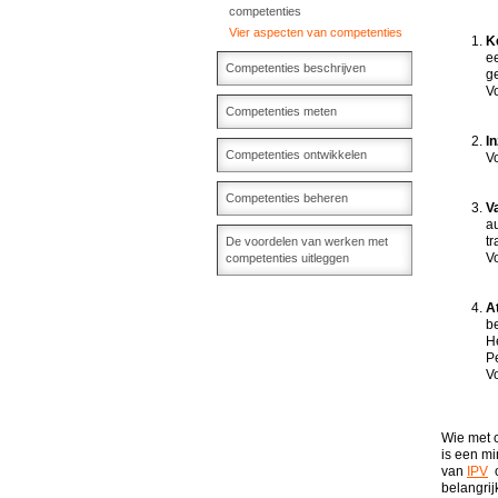
competenties
Vier aspecten van competenties
K
e
Competenties beschrijven
ge
V
Competenties meten
In
Competenties ontwikkelen
V
Competenties beheren
V
a
tr
De voordelen van werken met
V
competenties uitleggen
A
be
He
Pe
V
Wie met c
is een m
van
IPV
o
belangrij