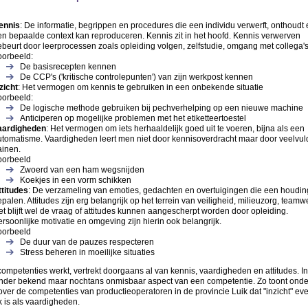
ennis
: De informatie, begrippen en procedures die een individu verwerft, onthoudt 
en bepaalde context kan reproduceren. Kennis zit in het hoofd. Kennis verwerven
beurt door leerprocessen zoals opleiding volgen, zelfstudie, omgang met collega's.
oorbeeld:
De basisrecepten kennen
De CCP's ('kritische controlepunten') van zijn werkpost kennen
zicht
: Het vermogen om kennis te gebruiken in een onbekende situatie
oorbeeld:
De logische methode gebruiken bij pechverhelping op een nieuwe machine
Anticiperen op mogelijke problemen met het etiketteertoestel
aardigheden
: Het vermogen om iets herhaaldelijk goed uit te voeren, bijna als een
utomatisme. Vaardigheden leert men niet door kennisoverdracht maar door veelvul
ainen.
oorbeeld
Zwoerd van een ham wegsnijden
Koekjes in een vorm schikken
ttitudes
: De verzameling van emoties, gedachten en overtuigingen die een houdin
palen. Attitudes zijn erg belangrijk op het terrein van veiligheid, milieuzorg, teamw
t blijft wel de vraag of attitudes kunnen aangescherpt worden door opleiding.
rsoonlijke motivatie en omgeving zijn hierin ook belangrijk.
oorbeeld
De duur van de pauzes respecteren
Stress beheren in moeilijke situaties
ompetenties werkt, vertrekt doorgaans al van kennis, vaardigheden en attitudes. In
inder bekend maar nochtans onmisbaar aspect van een competentie. Zo toont ond
ver de competenties van productieoperatoren in de provincie Luik dat "inzicht" ev
k is als vaardigheden.