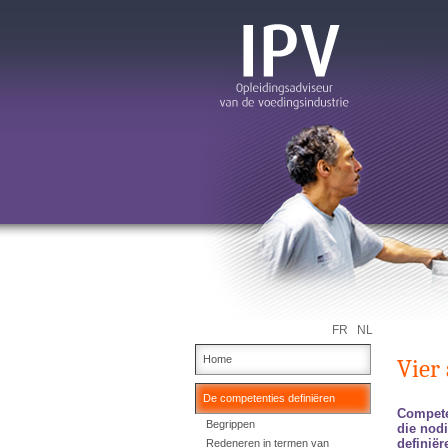
FR
NL
Home
Vier
De competenties definiëren
Competen
Begrippen
die nodi
definiër
Redeneren in termen van