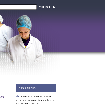
CHERCHER
TIPS & TRICKS
des
Discussieer niet over de vele
 te
definities van competenties, kies er
een voor u bruikbare.