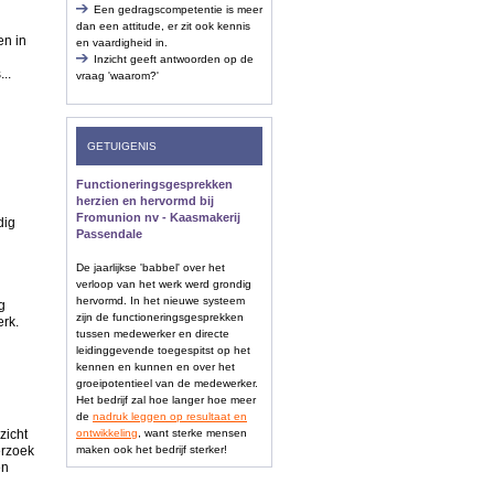
Een gedragscompetentie is meer
dan een attitude, er zit ook kennis
en in
en vaardigheid in.
Inzicht geeft antwoorden op de
..
vraag 'waarom?'
GETUIGENIS
Functioneringsgesprekken
herzien en hervormd bij
Fromunion nv - Kaasmakerij
dig
Passendale
De jaarlijkse 'babbel' over het
verloop van het werk werd grondig
hervormd. In het nieuwe systeem
g
zijn de functioneringsgesprekken
erk.
tussen medewerker en directe
leidinggevende toegespitst op het
kennen en kunnen en over het
groeipotentieel van de medewerker.
Het bedrijf zal hoe langer hoe meer
de
nadruk leggen op resultaat en
zicht
ontwikkeling
, want sterke mensen
erzoek
maken ook het bedrijf sterker!
en