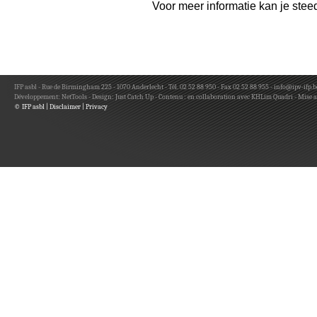
Voor meer informatie kan je ste
IFP asbl - Rue de Birmingham 225 - 1070 Anderlecht - Tél. 02 52 88 950 - Fax 02 52 88 955 -
info@ipv-ifp.b
Développement:
NetTools
- Design:
Just Catch Up
- Contenu : en collaboration avec KHLim Quadri - Mise a
© IFP asbl
|
Disclaimer
|
Privacy